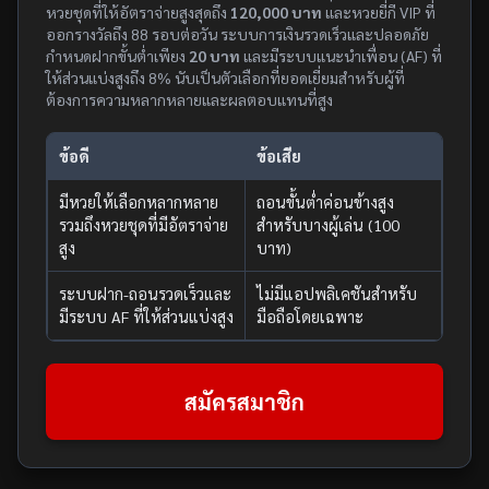
หวยชุดที่ให้อัตราจ่ายสูงสุดถึง
120,000 บาท
และหวยยี่กี VIP ที่
ออกรางวัลถึง 88 รอบต่อวัน ระบบการเงินรวดเร็วและปลอดภัย
กำหนดฝากขั้นต่ำเพียง
20 บาท
และมีระบบแนะนำเพื่อน (AF) ที่
ให้ส่วนแบ่งสูงถึง 8% นับเป็นตัวเลือกที่ยอดเยี่ยมสำหรับผู้ที่
ต้องการความหลากหลายและผลตอบแทนที่สูง
ข้อดี
ข้อเสีย
มีหวยให้เลือกหลากหลาย
ถอนขั้นต่ำค่อนข้างสูง
รวมถึงหวยชุดที่มีอัตราจ่าย
สำหรับบางผู้เล่น (100
สูง
บาท)
ระบบฝาก-ถอนรวดเร็วและ
ไม่มีแอปพลิเคชันสำหรับ
มีระบบ AF ที่ให้ส่วนแบ่งสูง
มือถือโดยเฉพาะ
สมัครสมาชิก