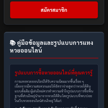
สมัครสมาชิก
📚 คู่มือข้อมูลและรูปแบบการแทง
หวยออนไลน์
รูปแบบการซื้อหวยออนไลน์ที่คุณควรรู้
การแทงหวยออนไลน์ได้รับความนิยมมากขึ้นเรื่อย ๆ
เนื่องจากมีความสะดวกและให้อัตราจ่ายสูงกว่าหวยใต้ดิน
แบบดั้งเดิม ผู้เล่นใหม่ควรทำความเข้าใจรูปแบบการซื้อพื้น
ฐานที่ส่วนใหญ่นำมาจากหวยใต้ดิน โดยรูปแบบที่พบบ่อย
ในเว็บหวยออนไลน์ส่วนใหญ่ ได้แก่: