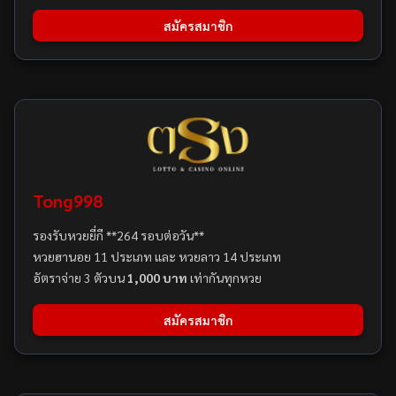
สมัครสมาชิก
Tong998
รองรับหวยยี่กี **264 รอบต่อวัน**
หวยฮานอย 11 ประเภท และ หวยลาว 14 ประเภท
อัตราจ่าย 3 ตัวบน
1,000 บาท
เท่ากันทุกหวย
สมัครสมาชิก