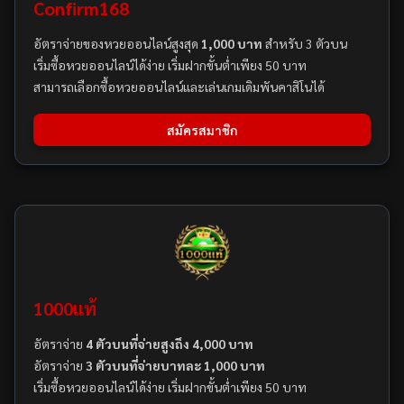
Confirm168
อัตราจ่ายของหวยออนไลน์สูงสุด
1,000 บาท
สำหรับ 3 ตัวบน
เริ่มซื้อหวยออนไลน์ได้ง่าย เริ่มฝากขั้นต่ำเพียง 50 บาท
สามารถเลือกซื้อหวยออนไลน์และเล่นเกมเดิมพันคาสิโนได้
สมัครสมาชิก
1000แท้
อัตราจ่าย
4 ตัวบนที่จ่ายสูงถึง 4,000 บาท
อัตราจ่าย
3 ตัวบนที่จ่ายบาทละ 1,000 บาท
เริ่มซื้อหวยออนไลน์ได้ง่าย เริ่มฝากขั้นต่ำเพียง 50 บาท