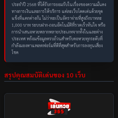
ประจำปี 2568 ที่ได้รับการยอมรับในเรื่องของความมั่นคง
ทางการเงินและการให้บริการ แต่ละเว็บโดดเด่นด้วยจุด
แข็งที่แตกต่างกัน ไม่ว่าจะเป็นอัตราจ่ายที่สูงถึงบาทละ
1,000 บาท ระบบฝาก-ถอนอัตโนมัติที่รวดเร็วทันใจ หรือ
การนำเสนอหวยหลากหลายประเภทจากทั้งในและต่าง
ประเทศ พร้อมข้อมูลครบถ้วนสำหรับคอหวยทุกระดับที่
กำลังมองหาแพลตฟอร์มที่ดีที่สุดสำหรับการลงทุนเสี่ยง
โชค
สรุปคุณสมบัติเด่นของ 10 เว็บ