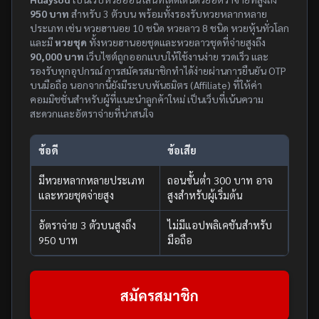
950 บาท
สำหรับ 3 ตัวบน พร้อมทั้งรองรับหวยหลากหลาย
ประเภท เช่น หวยฮานอย 10 ชนิด หวยลาว 8 ชนิด หวยหุ้นทั่วโลก
และมี
หวยชุด
ทั้งหวยฮานอยชุดและหวยลาวชุดที่จ่ายสูงถึง
90,000 บาท
เว็บไซต์ถูกออกแบบให้ใช้งานง่าย รวดเร็ว และ
รองรับทุกอุปกรณ์ การสมัครสมาชิกทำได้ง่ายผ่านการยืนยัน OTP
บนมือถือ นอกจากนี้ยังมีระบบพันธมิตร (Affiliate) ที่ให้ค่า
คอมมิชชั่นสำหรับผู้ที่แนะนำลูกค้าใหม่ เป็นเว็บที่เน้นความ
สะดวกและอัตราจ่ายที่น่าสนใจ
ข้อดี
ข้อเสีย
มีหวยหลากหลายประเภท
ถอนขั้นต่ำ 300 บาท อาจ
และหวยชุดจ่ายสูง
สูงสำหรับผู้เริ่มต้น
อัตราจ่าย 3 ตัวบนสูงถึง
ไม่มีแอปพลิเคชันสำหรับ
950 บาท
มือถือ
สมัครสมาชิก