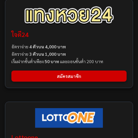
ใจดี24
อัตราจ่าย
4 ตัวบน 4,000 บาท
อัตราจ่าย
3 ตัวบน 1,000 บาท
เริ่มฝากขั้นต่ำเพียง
50 บาท
และถอนขั้นต่ำ 200 บาท
สมัครสมาชิก
Lottoone