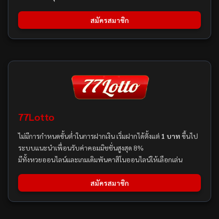
สมัครสมาชิก
77Lotto
ไม่มีการกำหนดขั้นต่ำในการฝากเงิน เริ่มฝากได้ตั้งแต่
1 บาท
ขึ้นไป
ระบบแนะนำเพื่อนรับค่าคอมมิชชั่นสูงสุด 8%
มีทั้งหวยออนไลน์และเกมเดิมพันคาสิโนออนไลน์ให้เลือกเล่น
สมัครสมาชิก