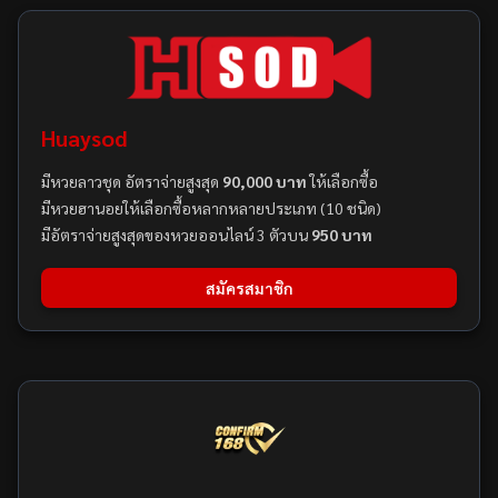
Huaysod
มีหวยลาวชุด อัตราจ่ายสูงสุด
90,000 บาท
ให้เลือกซื้อ
มีหวยฮานอยให้เลือกซื้อหลากหลายประเภท (10 ชนิด)
มีอัตราจ่ายสูงสุดของหวยออนไลน์ 3 ตัวบน
950 บาท
สมัครสมาชิก