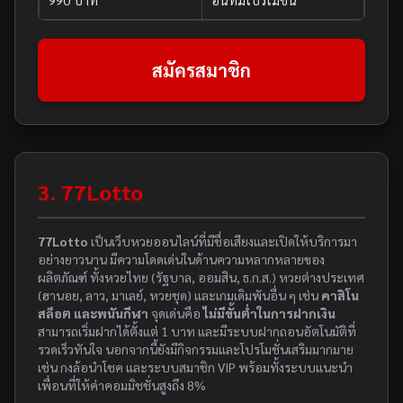
990 บาท
อื่นที่มีโปรโมชั่น
สมัครสมาชิก
3. 77Lotto
77Lotto
เป็นเว็บหวยออนไลน์ที่มีชื่อเสียงและเปิดให้บริการมา
อย่างยาวนาน มีความโดดเด่นในด้านความหลากหลายของ
ผลิตภัณฑ์ ทั้งหวยไทย (รัฐบาล, ออมสิน, ธ.ก.ส.) หวยต่างประเทศ
(ฮานอย, ลาว, มาเลย์, หวยชุด) และเกมเดิมพันอื่น ๆ เช่น
คาสิโน
สล็อต และพนันกีฬา
จุดเด่นคือ
ไม่มีขั้นต่ำในการฝากเงิน
สามารถเริ่มฝากได้ตั้งแต่ 1 บาท และมีระบบฝากถอนอัตโนมัติที่
รวดเร็วทันใจ นอกจากนี้ยังมีกิจกรรมและโปรโมชั่นเสริมมากมาย
เช่น กงล้อนำโชค และระบบสมาชิก VIP พร้อมทั้งระบบแนะนำ
เพื่อนที่ให้ค่าคอมมิชชั่นสูงถึง 8%