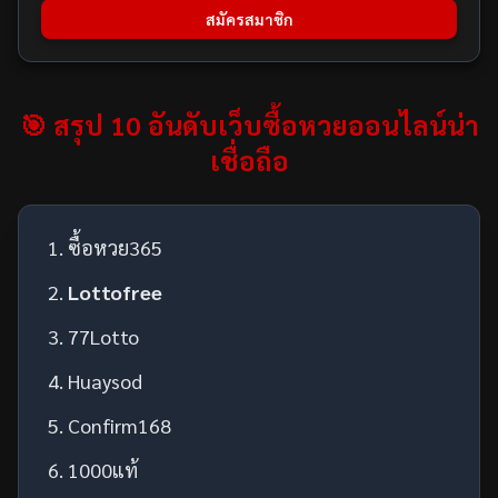
สมัครสมาชิก
🎯 สรุป 10 อันดับเว็บซื้อหวยออนไลน์น่า
เชื่อถือ
ซื้อหวย365
Lottofree
77Lotto
Huaysod
Confirm168
1000แท้