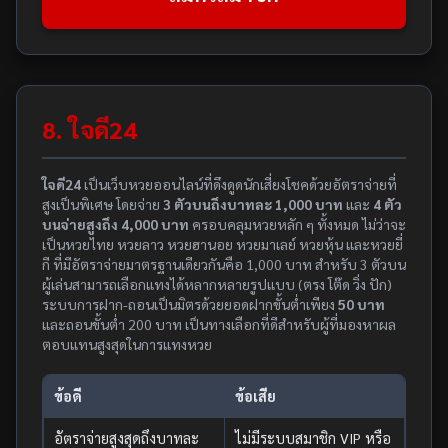
8. ใจดี24
ใจดี24
เป็นเว็บหวยออนไลน์ที่ดึงดูดนักเสี่ยงโชคด้วยอัตราจ่ายที่
สูงเป็นพิเศษ โดยจ่าย
3 ตัวบนถึงบาทละ 1,000 บาท
และ
4 ตัว
บนจ่ายสูงถึง 4,000 บาท
ครอบคลุมหวยหลัก ๆ ทั้งหมด ไม่ว่าจะ
เป็นหวยไทย หวยลาว หวยฮานอย หวยมาเลย์ หวยหุ้น และหวยยี่
กี ที่มีอัตราจ่ายมาตรฐานเดียวกันคือ 1,000 บาท สำหรับ 3 ตัวบน
ผู้เล่นสามารถเลือกแทงได้หลากหลายรูปแบบ (ตรง โต๊ด วิ่ง ปัก)
ระบบการฝาก-ถอนเป็นมิตรด้วยยอดฝากขั้นต่ำเพียง
50 บาท
และถอนขั้นต่ำ 200 บาท เป็นทางเลือกที่ดีสำหรับผู้ที่มองหาผล
ตอบแทนสูงสุดในการแทงหวย
ข้อดี
ข้อเสีย
อัตราจ่ายสูงสุดถึงบาทละ
ไม่มีระบบสมาชิก VIP หรือ